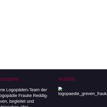
losophie
Anfahrt
ene Logopäden-Team der
Logopädie Frauke Reddig-
ven, begleitet und