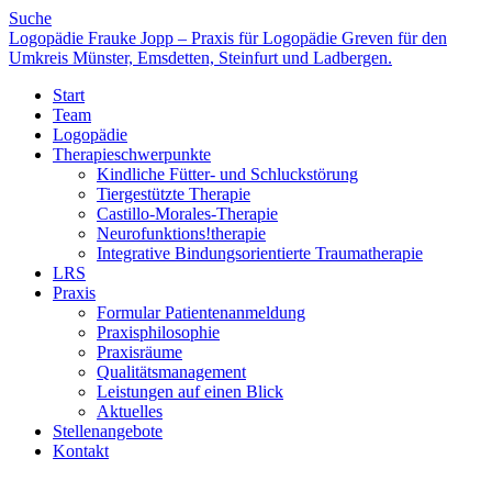
Suche
Logopädie Frauke Jopp – Praxis für Logopädie Greven für den
Umkreis Münster, Emsdetten, Steinfurt und Ladbergen.
Start
Team
Logopädie
Therapieschwerpunkte
Kindliche Fütter- und Schluckstörung
Tiergestützte Therapie
Castillo-Morales-Therapie
Neurofunktions!therapie
Integrative Bindungsorientierte Traumatherapie
LRS
Praxis
Formular Patientenanmeldung
Praxisphilosophie
Praxisräume
Qualitätsmanagement
Leistungen auf einen Blick
Aktuelles
Stellenangebote
Kontakt