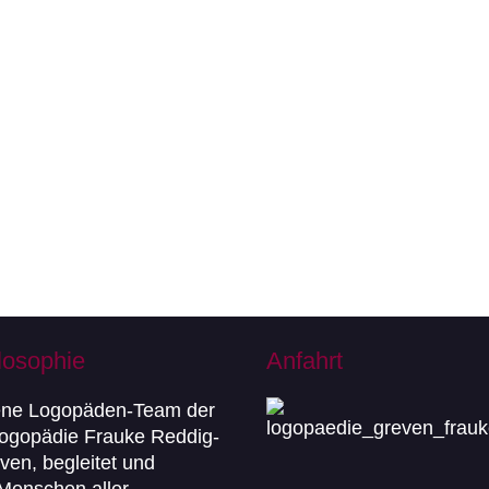
losophie
Anfahrt
ene Logopäden-Team der
Logopädie Frauke Reddig-
ven, begleitet und