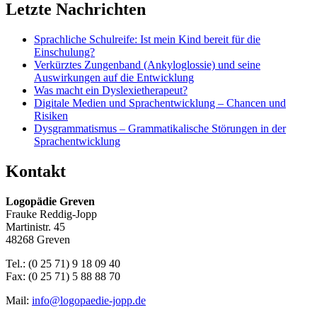
Letzte Nachrichten
Sprachliche Schulreife: Ist mein Kind bereit für die
Einschulung?
Verkürztes Zungenband (Ankyloglossie) und seine
Auswirkungen auf die Entwicklung
Was macht ein Dyslexietherapeut?
Digitale Medien und Sprachentwicklung – Chancen und
Risiken
Dysgrammatismus – Grammatikalische Störungen in der
Sprachentwicklung
Kontakt
Logopädie Greven
Frauke Reddig-Jopp
Martinistr. 45
48268 Greven
Tel.: (0 25 71) 9 18 09 40
Fax: (0 25 71) 5 88 88 70
Mail:
info@logopaedie-jopp.de