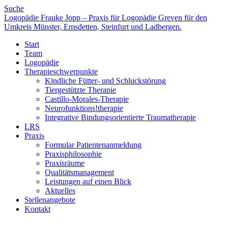
Suche
Logopädie Frauke Jopp – Praxis für Logopädie Greven für den
Umkreis Münster, Emsdetten, Steinfurt und Ladbergen.
Start
Team
Logopädie
Therapieschwerpunkte
Kindliche Fütter- und Schluckstörung
Tiergestützte Therapie
Castillo-Morales-Therapie
Neurofunktions!therapie
Integrative Bindungsorientierte Traumatherapie
LRS
Praxis
Formular Patientenanmeldung
Praxisphilosophie
Praxisräume
Qualitätsmanagement
Leistungen auf einen Blick
Aktuelles
Stellenangebote
Kontakt