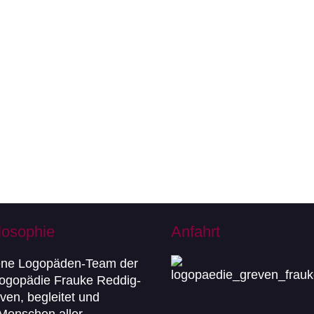
losophie
Anfahrt
ene Logopäden-Team der
Logopädie Frauke Reddig-
ven, begleitet und