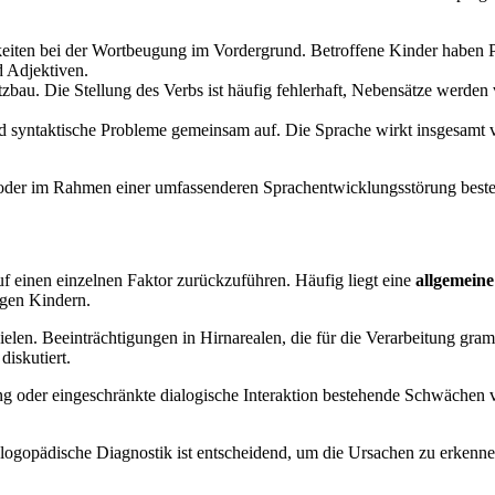
keiten bei der Wortbeugung im Vordergrund. Betroffene Kinder haben 
d Adjektiven.
atzbau. Die Stellung des Verbs ist häufig fehlerhaft, Nebensätze werde
und syntaktische Probleme gemeinsam auf. Die Sprache wirkt insgesamt 
en oder im Rahmen einer umfassenderen Sprachentwicklungsstörung best
f einen einzelnen Faktor zurückzuführen. Häufig liegt eine
allgemein
igen Kindern.
elen. Beeinträchtigungen in Hirnarealen, die für die Verarbeitung gra
iskutiert.
g oder eingeschränkte dialogische Interaktion bestehende Schwächen 
logopädische Diagnostik ist entscheidend, um die Ursachen zu erkennen