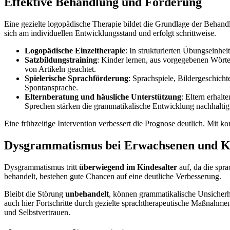
Effektive Behandlung und Förderung
Eine gezielte logopädische Therapie bildet die Grundlage der Behandl
sich am individuellen Entwicklungsstand und erfolgt schrittweise.
Logopädische Einzeltherapie
: In strukturierten Übungseinhe
Satzbildungstraining
: Kinder lernen, aus vorgegebenen Wörte
von Artikeln geachtet.
Spielerische Sprachförderung
: Sprachspiele, Bildergeschich
Spontansprache.
Elternberatung und häusliche Unterstützung
: Eltern erhal
Sprechen stärken die grammatikalische Entwicklung nachhaltig
Eine frühzeitige Intervention verbessert die Prognose deutlich. Mit
Dysgrammatismus bei Erwachsenen und K
Dysgrammatismus tritt
überwiegend im Kindesalter
auf, da die spr
behandelt, bestehen gute Chancen auf eine deutliche Verbesserung.
Bleibt die Störung
unbehandelt
, können grammatikalische Unsicher
auch hier Fortschritte durch gezielte sprachtherapeutische Maßnahmen
und Selbstvertrauen.