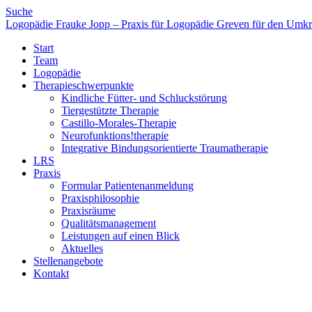
Suche
Logopädie Frauke Jopp – Praxis für Logopädie Greven für den Umkre
Start
Team
Logopädie
Therapieschwerpunkte
Kindliche Fütter- und Schluckstörung
Tiergestützte Therapie
Castillo-Morales-Therapie
Neurofunktions!therapie
Integrative Bindungsorientierte Traumatherapie
LRS
Praxis
Formular Patientenanmeldung
Praxisphilosophie
Praxisräume
Qualitätsmanagement
Leistungen auf einen Blick
Aktuelles
Stellenangebote
Kontakt