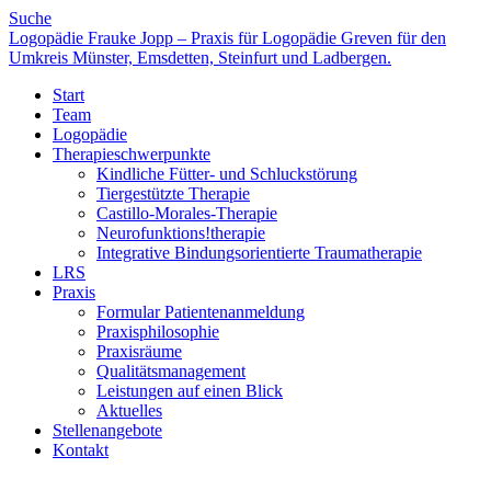
Suche
Logopädie Frauke Jopp – Praxis für Logopädie Greven für den
Umkreis Münster, Emsdetten, Steinfurt und Ladbergen.
Start
Team
Logopädie
Therapieschwerpunkte
Kindliche Fütter- und Schluckstörung
Tiergestützte Therapie
Castillo-Morales-Therapie
Neurofunktions!therapie
Integrative Bindungsorientierte Traumatherapie
LRS
Praxis
Formular Patientenanmeldung
Praxisphilosophie
Praxisräume
Qualitätsmanagement
Leistungen auf einen Blick
Aktuelles
Stellenangebote
Kontakt