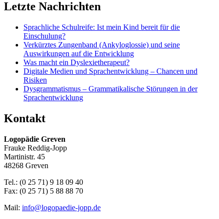
Letzte Nachrichten
Sprachliche Schulreife: Ist mein Kind bereit für die
Einschulung?
Verkürztes Zungenband (Ankyloglossie) und seine
Auswirkungen auf die Entwicklung
Was macht ein Dyslexietherapeut?
Digitale Medien und Sprachentwicklung – Chancen und
Risiken
Dysgrammatismus – Grammatikalische Störungen in der
Sprachentwicklung
Kontakt
Logopädie Greven
Frauke Reddig-Jopp
Martinistr. 45
48268 Greven
Tel.: (0 25 71) 9 18 09 40
Fax: (0 25 71) 5 88 88 70
Mail:
info@logopaedie-jopp.de