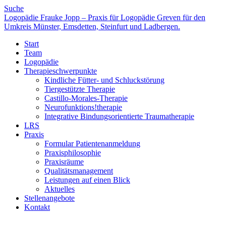
Suche
Logopädie Frauke Jopp – Praxis für Logopädie Greven für den
Umkreis Münster, Emsdetten, Steinfurt und Ladbergen.
Start
Team
Logopädie
Therapieschwerpunkte
Kindliche Fütter- und Schluckstörung
Tiergestützte Therapie
Castillo-Morales-Therapie
Neurofunktions!therapie
Integrative Bindungsorientierte Traumatherapie
LRS
Praxis
Formular Patientenanmeldung
Praxisphilosophie
Praxisräume
Qualitätsmanagement
Leistungen auf einen Blick
Aktuelles
Stellenangebote
Kontakt