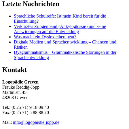
Letzte Nachrichten
Sprachliche Schulreife: Ist mein Kind bereit für die
Einschulung?
Verkürztes Zungenband (Ankyloglossie) und seine
Auswirkungen auf die Entwicklung
Was macht ein Dyslexietherapeut?
Digitale Medien und Sprachentwicklung – Chancen und
Risiken
Dysgrammatismus – Grammatikalische Störungen in der
Sprachentwicklung
Kontakt
Logopädie Greven
Frauke Reddig-Jopp
Martinistr. 45
48268 Greven
Tel.: (0 25 71) 9 18 09 40
Fax: (0 25 71) 5 88 88 70
Mail:
info@logopaedie-jopp.de