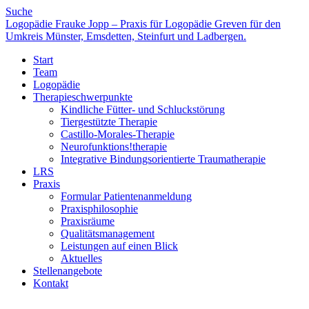
Suche
Logopädie Frauke Jopp – Praxis für Logopädie Greven für den
Umkreis Münster, Emsdetten, Steinfurt und Ladbergen.
Start
Team
Logopädie
Therapieschwerpunkte
Kindliche Fütter- und Schluckstörung
Tiergestützte Therapie
Castillo-Morales-Therapie
Neurofunktions!therapie
Integrative Bindungsorientierte Traumatherapie
LRS
Praxis
Formular Patientenanmeldung
Praxisphilosophie
Praxisräume
Qualitätsmanagement
Leistungen auf einen Blick
Aktuelles
Stellenangebote
Kontakt