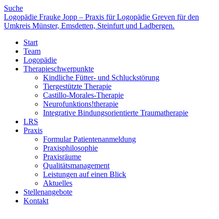
Suche
Logopädie Frauke Jopp – Praxis für Logopädie Greven für den
Umkreis Münster, Emsdetten, Steinfurt und Ladbergen.
Start
Team
Logopädie
Therapieschwerpunkte
Kindliche Fütter- und Schluckstörung
Tiergestützte Therapie
Castillo-Morales-Therapie
Neurofunktions!therapie
Integrative Bindungsorientierte Traumatherapie
LRS
Praxis
Formular Patientenanmeldung
Praxisphilosophie
Praxisräume
Qualitätsmanagement
Leistungen auf einen Blick
Aktuelles
Stellenangebote
Kontakt