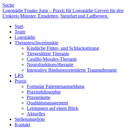
Suche
Logopädie Frauke Jopp – Praxis für Logopädie Greven für den
Umkreis Münster, Emsdetten, Steinfurt und Ladbergen.
Start
Team
Logopädie
Therapieschwerpunkte
Kindliche Fütter- und Schluckstörung
Tiergestützte Therapie
Castillo-Morales-Therapie
Neurofunktions!therapie
Integrative Bindungsorientierte Traumatherapie
LRS
Praxis
Formular Patientenanmeldung
Praxisphilosophie
Praxisräume
Qualitätsmanagement
Leistungen auf einen Blick
Aktuelles
Stellenangebote
Kontakt