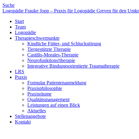
Suche
Logopädie Frauke Jopp – Praxis für Logopädie Greven für den Umkre
Start
Team
Logopädie
Therapieschwerpunkte
Kindliche Fütter- und Schluckstörung
Tiergestützte Therapie
Castillo-Morales-Therapie
Neurofunktions!therapie
Integrative Bindungsorientierte Traumatherapie
LRS
Praxis
Formular Patientenanmeldung
Praxisphilosophie
Praxisräume
Qualitätsmanagement
Leistungen auf einen Blick
Aktuelles
Stellenangebote
Kontakt