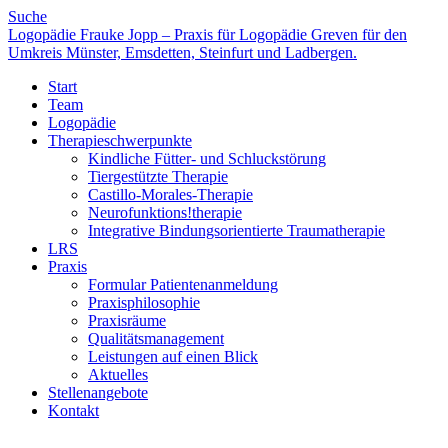
Suche
Logopädie Frauke Jopp – Praxis für Logopädie Greven für den
Umkreis Münster, Emsdetten, Steinfurt und Ladbergen.
Start
Team
Logopädie
Therapieschwerpunkte
Kindliche Fütter- und Schluckstörung
Tiergestützte Therapie
Castillo-Morales-Therapie
Neurofunktions!therapie
Integrative Bindungsorientierte Traumatherapie
LRS
Praxis
Formular Patientenanmeldung
Praxisphilosophie
Praxisräume
Qualitätsmanagement
Leistungen auf einen Blick
Aktuelles
Stellenangebote
Kontakt