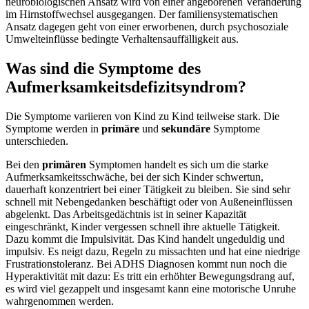
neurobiologischen Ansatz wird von einer angeborenen Veränderung
im Hirnstoffwechsel ausgegangen. Der familiensystematischen
Ansatz dagegen geht von einer erworbenen, durch psychosoziale
Umwelteinflüsse bedingte Verhaltensauffälligkeit aus.
Was sind die Symptome des
Aufmerksamkeitsdefizitsyndrom?
Die Symptome variieren von Kind zu Kind teilweise stark. Die
Symptome werden in
primäre
und
sekundäre
Symptome
unterschieden.
Bei den
primären
Symptomen handelt es sich um die starke
Aufmerksamkeitsschwäche, bei der sich Kinder schwertun,
dauerhaft konzentriert bei einer Tätigkeit zu bleiben. Sie sind sehr
schnell mit Nebengedanken beschäftigt oder von Außeneinflüssen
abgelenkt. Das Arbeitsgedächtnis ist in seiner Kapazität
eingeschränkt, Kinder vergessen schnell ihre aktuelle Tätigkeit.
Dazu kommt die Impulsivität. Das Kind handelt ungeduldig und
impulsiv. Es neigt dazu, Regeln zu missachten und hat eine niedrige
Frustrationstoleranz. Bei ADHS Diagnosen kommt nun noch die
Hyperaktivität mit dazu: Es tritt ein erhöhter Bewegungsdrang auf,
es wird viel gezappelt und insgesamt kann eine motorische Unruhe
wahrgenommen werden.