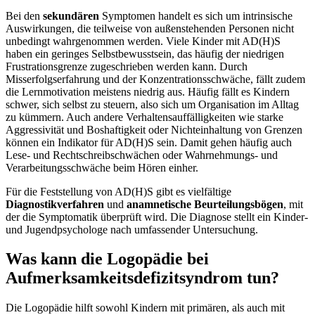
Bei den
sekundären
Symptomen handelt es sich um intrinsische
Auswirkungen, die teilweise von außenstehenden Personen nicht
unbedingt wahrgenommen werden. Viele Kinder mit AD(H)S
haben ein geringes Selbstbewusstsein, das häufig der niedrigen
Frustrationsgrenze zugeschrieben werden kann. Durch
Misserfolgserfahrung und der Konzentrationsschwäche, fällt zudem
die Lernmotivation meistens niedrig aus. Häufig fällt es Kindern
schwer, sich selbst zu steuern, also sich um Organisation im Alltag
zu kümmern. Auch andere Verhaltensauffälligkeiten wie starke
Aggressivität und Boshaftigkeit oder Nichteinhaltung von Grenzen
können ein Indikator für AD(H)S sein. Damit gehen häufig auch
Lese- und Rechtschreibschwächen oder Wahrnehmungs- und
Verarbeitungsschwäche beim Hören einher.
Für die Feststellung von AD(H)S gibt es vielfältige
Diagnostikverfahren
und
anamnetische
Beurteilungsbögen
, mit
der die Symptomatik überprüft wird. Die Diagnose stellt ein Kinder-
und Jugendpsychologe nach umfassender Untersuchung.
Was kann die Logopädie bei
Aufmerksamkeitsdefizitsyndrom tun?
Die Logopädie hilft sowohl Kindern mit primären, als auch mit