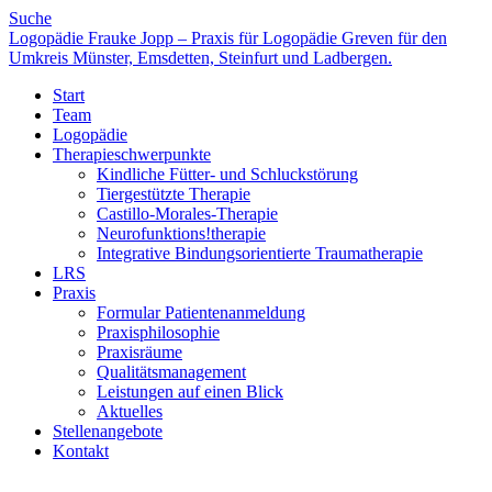
Suche
Logopädie Frauke Jopp – Praxis für Logopädie Greven für den
Umkreis Münster, Emsdetten, Steinfurt und Ladbergen.
Start
Team
Logopädie
Therapieschwerpunkte
Kindliche Fütter- und Schluckstörung
Tiergestützte Therapie
Castillo-Morales-Therapie
Neurofunktions!therapie
Integrative Bindungsorientierte Traumatherapie
LRS
Praxis
Formular Patientenanmeldung
Praxisphilosophie
Praxisräume
Qualitätsmanagement
Leistungen auf einen Blick
Aktuelles
Stellenangebote
Kontakt